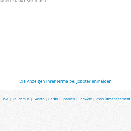
dauerte
0.001
Sekunden
Die Anzeigen Ihrer Firma bei Joboter anmelden
|
USA
|
Tourismus
|
Gastro
|
Berlin
|
Spanien
|
Schweiz
|
Produktmanagement