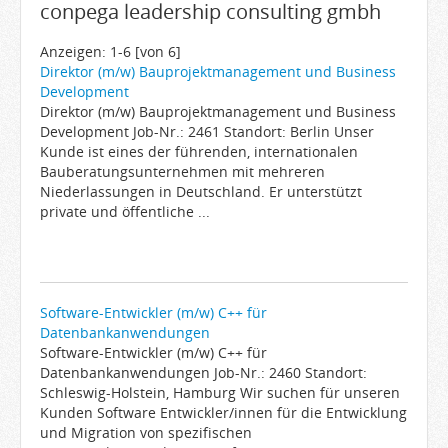
conpega leadership consulting gmbh
Arbeitgeber
Firmen von A-Z
Anzeigen: 1-6 [von 6]
Direktor (m/w) Bauprojektmanagement und Business
Karrieremail
Development
Direktor (m/w) Bauprojektmanagement und Business
JobWiki
Development Job-Nr.: 2461 Standort: Berlin Unser
Berufe
Kunde ist eines der führenden, internationalen
Bauberatungsunternehmen mit mehreren
Städte
Niederlassungen in Deutschland. Er unterstützt
Karriere
private und öffentliche ...
Impressum
Software-Entwickler (m/w) C++ für
Datenbankanwendungen
Software-Entwickler (m/w) C++ für
Datenbankanwendungen Job-Nr.: 2460 Standort:
Schleswig-Holstein, Hamburg Wir suchen für unseren
Kunden Software Entwickler/innen für die Entwicklung
und Migration von spezifischen