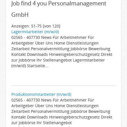
Job find 4 you Personalmanagement
Arbeitgeber
GmbH
Firmen von A-Z
Karrieremail
Anzeigen: 51-75 [von 120]
Lagermitarbeiter (m/w/d)
JobWiki
02565 - 407730 News Für Arbeitnehmer Für
Berufe
Arbeitgeber Über Uns Home Dienstleistungen
Zeitarbeit Personalvermittlung Jobbörse Bewerbung
Städte
Kontakt Downloads Hinweisgeberschutzgesetz Direkt
Karriere
zur Jobbörse Ihr Stellenangebot Lagermitarbeiter
(m/w/d) Startseite...
Impressum
Produktionsmitarbeiter (m/w/d)
02565 - 407730 News Für Arbeitnehmer Für
Arbeitgeber Über Uns Home Dienstleistungen
Zeitarbeit Personalvermittlung Jobbörse Bewerbung
Kontakt Downloads Hinweisgeberschutzgesetz Direkt
zur Jobbörse Ihr Stellenangebot