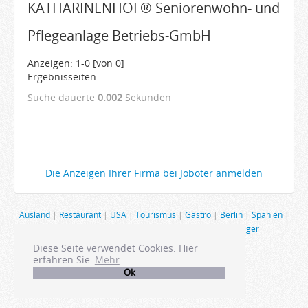
KATHARINENHOF® Seniorenwohn- und
Arbeitgeber
Pflegeanlage Betriebs-GmbH
Firmen von A-Z
Karrieremail
Anzeigen: 1-0 [von 0]
Ergebnisseiten:
JobWiki
Suche dauerte
0.002
Sekunden
Berufe
Städte
Karriere
Impressum
Die Anzeigen Ihrer Firma bei Joboter anmelden
Ausland
|
Restaurant
|
USA
|
Tourismus
|
Gastro
|
Berlin
|
Spanien
|
Schweiz
|
Produktmanagement
|
Hamburg
|
Manager
Diese Seite verwendet Cookies. Hier
erfahren Sie
Mehr
Ok