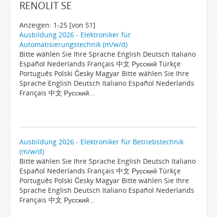
RENOLIT SE
Arbeitgeber
Firmen von A-Z
Anzeigen: 1-25 [von 51]
Ausbildung 2026 - Elektroniker für
Karrieremail
Automatisierungstechnik (m/w/d)
Bitte wählen Sie Ihre Sprache English Deutsch Italiano
JobWiki
Español Nederlands Français 中文 Русский Türkçe
Berufe
Português Polski Česky Magyar Bitte wählen Sie Ihre
Sprache English Deutsch Italiano Español Nederlands
Städte
Français 中文 Русский...
Karriere
Impressum
Ausbildung 2026 - Elektroniker für Betriebstechnik
(m/w/d)
Bitte wählen Sie Ihre Sprache English Deutsch Italiano
Español Nederlands Français 中文 Русский Türkçe
Português Polski Česky Magyar Bitte wählen Sie Ihre
Sprache English Deutsch Italiano Español Nederlands
Français 中文 Русский...