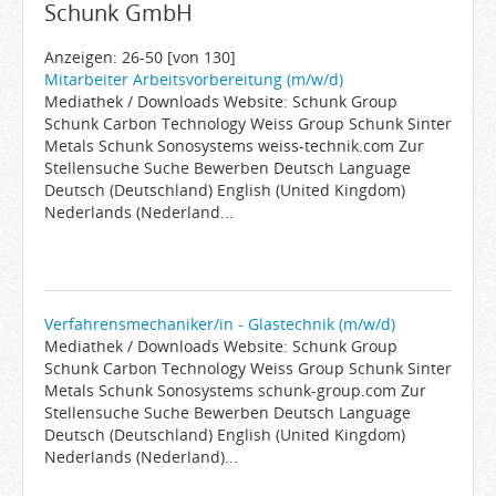
Schunk GmbH
Arbeitgeber
Firmen von A-Z
Anzeigen: 26-50 [von 130]
Mitarbeiter Arbeitsvorbereitung (m/w/d)
Karrieremail
Mediathek / Downloads Website: Schunk Group
Schunk Carbon Technology Weiss Group Schunk Sinter
JobWiki
Metals Schunk Sonosystems weiss-technik.com Zur
Berufe
Stellensuche Suche Bewerben Deutsch Language
Deutsch (Deutschland) English (United Kingdom)
Städte
Nederlands (Nederland...
Karriere
Impressum
Verfahrensmechaniker/in - Glastechnik (m/w/d)
Mediathek / Downloads Website: Schunk Group
Schunk Carbon Technology Weiss Group Schunk Sinter
Metals Schunk Sonosystems schunk-group.com Zur
Stellensuche Suche Bewerben Deutsch Language
Deutsch (Deutschland) English (United Kingdom)
Nederlands (Nederland)...