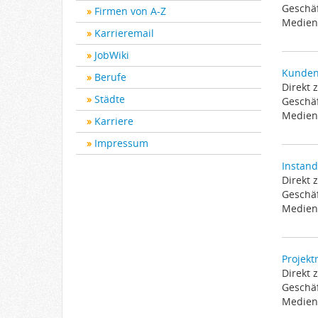
Geschäf
Firmen von A-Z
Medien 
Karrieremail
JobWiki
Kundenb
Berufe
Direkt 
Städte
Geschäf
Medien 
Karriere
Impressum
Instand
Direkt 
Geschäf
Medien 
Projekt
Direkt 
Geschäf
Medien 