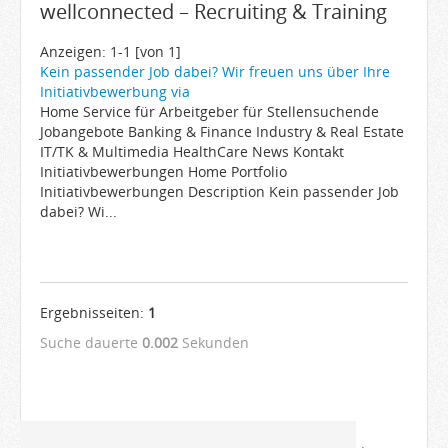
wellconnected – Recruiting & Training
Arbeitgeber
Firmen von A-Z
Anzeigen: 1-1 [von 1]
Kein passender Job dabei? Wir freuen uns über Ihre
Karrieremail
Initiativbewerbung via
Home Service für Arbeitgeber für Stellensuchende
JobWiki
Jobangebote Banking & Finance Industry & Real Estate
Berufe
IT/TK & Multimedia HealthCare News Kontakt
Initiativbewerbungen Home Portfolio
Städte
Initiativbewerbungen Description Kein passender Job
Karriere
dabei? Wi...
Impressum
Ergebnisseiten:
1
Suche dauerte
0.002
Sekunden