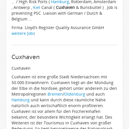
... / High Risk Ports (
Hamburg
, Rotterdam, Amsterdam
, Antwerp ,
Kiel
Canal (
Cuxhaven
& Bunsbuttel ) . Job is
preventing PSC. Liaison with German / Dutch &
Belgium ...
Firma: Lloyd’s Register Quality Assurance GmbH
weitere Jobs
Cuxhaven
Cuxhaven
Cuxhaven ist eine große Stadt Niedersachsen mit
50.000 Einwohnern. Cuxhaven liegt an der Mündung
der Elbe in die Nordsee, gehört unter anderem zu den
Metropolregionen
Bremen
/
Oldenburg
und auch
Hamburg
und kann durch diese räumliche Nähe
natürlich auch wirtschaftlich enorm profitieren.
Cuxhaven ist vor allem für den Fischereihafen
bekannt, der besondere Wichtigkeit erlangt hat. Des
Weiteren ist der Tourismus in Cuxhaven von großer
Bedeutung. So liegt beispielsweise der Nationalpark