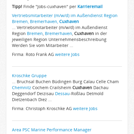
Arbeitgeber
Tipp!
Finde "Jobs-cuxhaven" per
Karrieremail
Firmen von A-Z
Vertriebsmitarbeiter (m/w/d) im Außendienst Region
Bremen, Bremerhaven,
Cuxhaven
Karrieremail
... Vertriebsmitarbeiter (m/w/d) im Außendienst
Region
JobWiki
Bremen
,
Bremerhaven
,
Cuxhaven
in der
jeweiligen Region Unternehmensbeschreibung
Berufe
Werden Sie vom Mitarbeiter ...
Städte
Firma: Roto Frank AG
weitere Jobs
Karriere
Impressum
Kroschke Gruppe
... Bruchsal Buchen Büdingen Burg Calau Celle Cham
Chemnitz
Cochem Crailsheim
Cuxhaven
Dachau
Deggendorf Deizisau
Dessau
-Roßlau Detmold
Dietzenbach Diez ...
Firma: Christoph Kroschke AG
weitere Jobs
Area PSC Marine Performance Manager