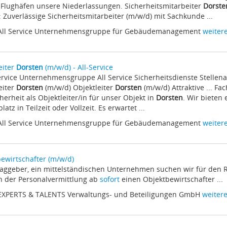
Flughäfen unsere Niederlassungen. Sicherheitsmitarbeiter
Dorste
 Zuverlässige Sicherheitsmitarbeiter (m/w/d) mit Sachkunde ...
 All Service Unternehmensgruppe für Gebäudemanagement
weitere
eiter
Dorsten
(m/w/d) - All-Service
 Service Unternehmensgruppe All Service Sicherheitsdienste Stelle
eiter
Dorsten
(m/w/d) Objektleiter
Dorsten
(m/w/d) Attraktive ... Fac
herheit als Objektleiter/in für unser Objekt in
Dorsten
. Wir bieten
latz in Teilzeit oder Vollzeit. Es erwartet ...
 All Service Unternehmensgruppe für Gebäudemanagement
weitere
ewirtschafter (m/w/d)
traggeber, ein mittelständischen Unternehmen suchen wir für de
 der Personalvermittlung ab
sofort
einen Objektbewirtschafter ...
 EXPERTS & TALENTS Verwaltungs- und Beteiligungen GmbH
weitere