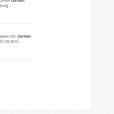
Z GmbH
Dorsten
dung ...
tails Ort:
Dorsten
1.09.2015 ...