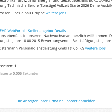
 Elektroniker (m/w/d) für Energie- und Gebäudetechnik EUROQUAR
ung Technische Berufe (Sonstige) Vollzeit Starte 2026 Deine Ausbil
Possehl Spezialbau Gruppe
weitere Jobs
HR WebPortal - Stellenangebot-Details
d uns ebenfalls in unserem Nachwuchsteam herzlich willkommen. De
ngsbeginn: 18.08.2015 Bewerbungsende: Beschäftigungsbeginn: 0
 Ostermann Personaldienstleistung GmbH & Co. KG
weitere Jobs
sseiten:
1
dauerte
0.005
Sekunden
Die Anzeigen Ihrer Firma bei Joboter anmelden