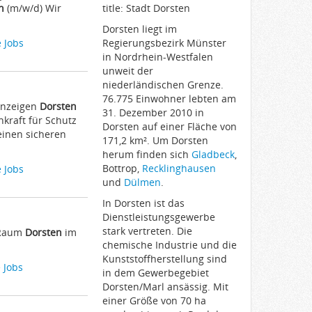
n
(m/w/d) Wir
title: Stadt Dorsten
Dorsten liegt im
 Jobs
Regierungsbezirk Münster
in Nordrhein-Westfalen
unweit der
niederländischen Grenze.
76.775 Einwohner lebten am
nanzeigen
Dorsten
31. Dezember 2010 in
hkraft für Schutz
Dorsten auf einer Fläche von
 einen sicheren
171,2 km². Um Dorsten
herum finden sich
Gladbeck
,
Bottrop,
Recklinghausen
 Jobs
und
Dülmen
.
In Dorsten ist das
Dienstleistungsgewerbe
stark vertreten. Die
n Raum
Dorsten
im
chemische Industrie und die
Kunststoffherstellung sind
 Jobs
in dem Gewerbegebiet
Dorsten/Marl ansässig. Mit
einer Größe von 70 ha