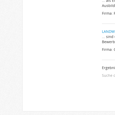
... als
Ausbild
Firma: 
LANDWE
... sin
Bewerbu
Firma:
Ergebni
Suche 