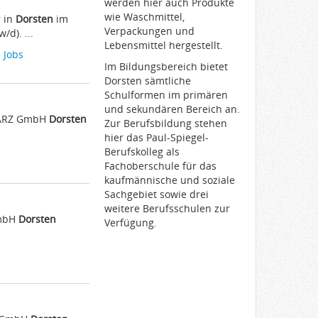
werden hier auch Produkte
wie Waschmittel,
r in
Dorsten
im
Verpackungen und
d). ...
Lebensmittel hergestellt.
 Jobs
Im Bildungsbereich bietet
Dorsten sämtliche
Schulformen im primären
und sekundären Bereich an.
QUARZ GmbH
Dorsten
Zur Berufsbildung stehen
hier das Paul-Spiegel-
Berufskolleg als
Fachoberschule für das
kaufmännische und soziale
Sachgebiet sowie drei
weitere Berufsschulen zur
GmbH
Dorsten
Verfügung.