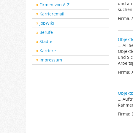
und an 
Firmen von A-Z
suchen:
Karrieremail
Firma:
JobWiki
Berufe
Objektl
Städte
... All
Karriere
Objektl
und Sic
Impressum
Arbeitsp
Firma:
Objektb
... Auf
Rahmen
Firma: