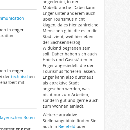
angedeutet, in der
Möbelbranche. Dabei kann
Enger unter anderem auch
ommunication
über Tourismus nicht
klagen, da es hier zahlreiche
nen in
enger
Menschen gibt, die es in die
ation ...
Stadt zieht, weil hier eben
der Sachsenherzog
Widukind begraben sein
soll. Daher haben sich auch
Hotels und Gaststätten in
Enger angesiedelt, die den
ben in
enger
Tourismus florieren lassen.
ei der
technisch
en
Enger kann also durchaus
narbeit mit
als attraktive Stadt
angesehen werden, was
nicht nur zum Arbeiten,
sondern gut und gerne auch
zum Wohnen einlädt.
Weitere attraktive
Bayerischen Roten
Stellenangebiote finden Sie
auch in
Bielefeld
oder
rbeitest
eng
mit