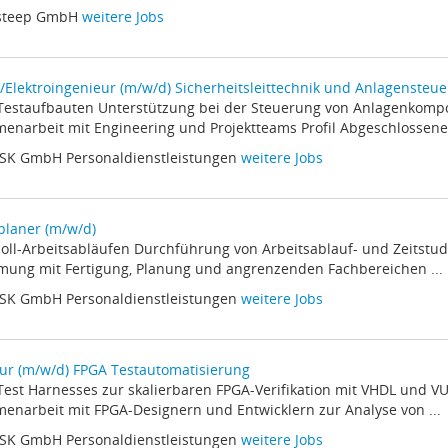
 steep GmbH
weitere Jobs
-/Elektroingenieur (m/w/d) Sicherheitsleittechnik und Anlagensteu
 Testaufbauten Unterstützung bei der Steuerung von Anlagenkom
narbeit mit Engineering und Projektteams Profil Abgeschlossenes
iSK GmbH Personaldienstleistungen
weitere Jobs
planer (m/w/d)
 Soll-Arbeitsabläufen Durchführung von Arbeitsablauf- und Zeitstu
ung mit Fertigung, Planung und angrenzenden Fachbereichen ...
iSK GmbH Personaldienstleistungen
weitere Jobs
ur (m/w/d) FPGA Testautomatisierung
 Test Harnesses zur skalierbaren FPGA-Verifikation mit VHDL und V
narbeit mit FPGA-Designern und Entwicklern zur Analyse von ...
iSK GmbH Personaldienstleistungen
weitere Jobs