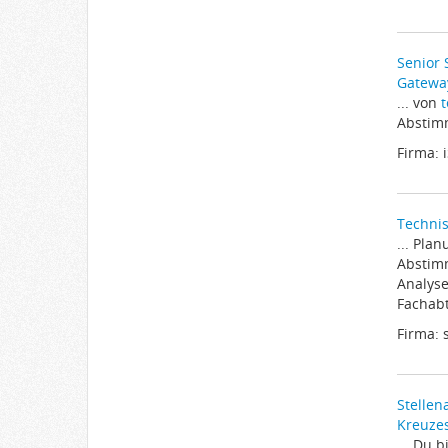
Senior 
Gatewa
... von
t
Abstimm
Firma: 
Technis
... Pla
Abstim
Analys
Fachabt
Firma:
Stellen
Kreuze
... Du 