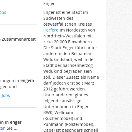
.
Enger
Jobs
Enger ist eine Stadt im
Südwesten des
ostwestfälischen Kreises
Herford
im Nordosten von
Nordrhein-Westfalen mit
e
Zusammenarbeit
zirka 20.000 Einwohnern.
Die Stadt Enger führt unter
anderem den Beinamen
Widukindstadt, weil in der
Stadt der Sachsenherzog
Widukind begraben sein
soll. Dieser Zusatz als Name
hnungen in
engem
darf jedoch erst seit März
gen und ...
2012 geführt werden.
Unter anderem gibt es
 Jobs
folgende ansässige
Unternehmen in Enger:
RWK, Wellmann
(Küchenmöbel) und
en in
enger
Puhlmann (Polstermöbel).
ten
Sie ...
Dabei ist besonders schnell