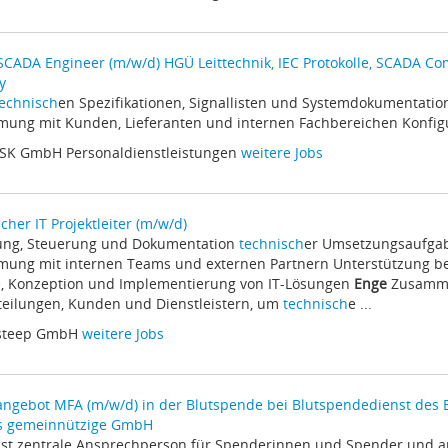
SCADA Engineer (m/w/d) HGÜ Leittechnik, IEC Protokolle, SCADA C
y
echnisch
en Spezifikationen, Signallisten und Systemdokumentatio
ung mit Kunden, Lieferanten und internen Fachbereichen Konfigur
iSK GmbH Personaldienstleistungen
weitere Jobs
cher IT Projektleiter (m/w/d)
nung, Steuerung und Dokumentation
technisch
er Umsetzungsaufga
mung mit internen Teams und externen Partnern Unterstützung b
e, Konzeption und Implementierung von IT-Lösungen
Enge
Zusamme
eilungen, Kunden und Dienstleistern, um
technisch
e ...
 steep GmbH
weitere Jobs
angebot MFA (m/w/d) in der Blutspende bei Blutspendedienst des 
s gemeinnützige GmbH
bist zentrale Ansprechperson für Spenderinnen und Spender und a