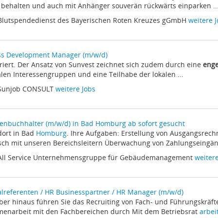
behalten und auch mit Anhänger souverän rückwärts einparken ..
 Blutspendedienst des Bayerischen Roten Kreuzes gGmbH
weitere 
ss Development Manager (m/w/d)
egriert. Der Ansatz von Sunvest zeichnet sich zudem durch eine
eng
alen Interessengruppen und eine Teilhabe der lokalen ...
 Sunjob CONSULT
weitere Jobs
enbuchhalter (m/w/d) in Bad Homburg ab sofort gesucht
ndort in Bad
Homburg
. Ihre Aufgaben: Erstellung von Ausgangsrec
ch mit unseren Bereichsleitern Überwachung von Zahlungseingän
 All Service Unternehmensgruppe für Gebäudemanagement
weitere
lreferenten / HR Businesspartner / HR Manager (m/w/d)
über hinaus führen Sie das Recruiting von Fach- und Führungskräft
enarbeit mit den Fachbereichen durch Mit dem Betriebsrat
arbei