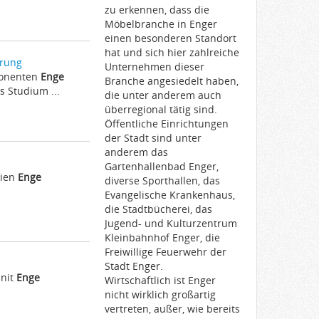
zu erkennen, dass die
Möbelbranche in Enger
einen besonderen Standort
hat und sich hier zahlreiche
erung
Unternehmen dieser
ponenten
Enge
Branche angesiedelt haben,
 Studium ...
die unter anderem auch
überregional tätig sind.
Öffentliche Einrichtungen
der Stadt sind unter
anderem das
Gartenhallenbad Enger,
dien
Enge
diverse Sporthallen, das
Evangelische Krankenhaus,
die Stadtbücherei, das
Jugend- und Kulturzentrum
Kleinbahnhof Enger, die
Freiwillige Feuerwehr der
Stadt Enger.
Unit
Enge
Wirtschaftlich ist Enger
nicht wirklich großartig
vertreten, außer, wie bereits