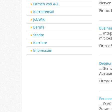
Nerven 
Firmen von A-Z
Firma:
Karrieremail
JobWiki
Berufe
Busine
... int
Städte
mit lok
Karriere
Firma:
Impressum
Debitor
... Sta
Austaus
Firma:
Persona
... Dar
Zusamm