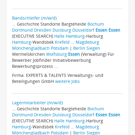
Bandschleifer (m/w/d)
... Geschichte Standorte Bargteheide
Bochum
Dortmund
Dresden
Duisburg
Düsseldorf
Essen
Essen
(EXECUTIVE SEARCH)
Halle
Hamburg
-Harburg
Hamburg
-Wandsbek
Krefeld
...
Magdeburg
Mönchengladbach
Potsdam
|
Berlin
Siegen
Wermelskirchen
Wolfsburg
Essen
(Verwaltung) Für
Bewerber Jobfinder Initiativbewerbung
Bewerbungsprozess ...
Firma: EXPERTS & TALENTS Verwaltungs- und
Beteiligungen GmbH
weitere Jobs
Lagermitarbeiter (m/w/d)
... Geschichte Standorte Bargteheide
Bochum
Dortmund
Dresden
Duisburg
Düsseldorf
Essen
Essen
(EXECUTIVE SEARCH)
Halle
Hamburg
-Harburg
Hamburg
-Wandsbek
Krefeld
...
Magdeburg
Mönchengladbach
Potsdam
|
Berlin
Siegen