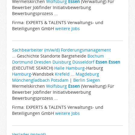
Wermelskirchen
Wolfsburg
Essen
(Verwaltung) Für
Bewerber Jobfinder Initiativbewerbung
Bewerbungsprozess ...
Firma: EXPERTS & TALENTS Verwaltungs- und
Beteiligungen GmbH
weitere Jobs
Sachbearbeiter (m/w/d) Forderungsmanagement
... Geschichte Standorte Bargteheide
Bochum
Dortmund
Dresden
Duisburg
Düsseldorf
Essen
Essen
(EXECUTIVE SEARCH)
Halle
Hamburg
-Harburg
Hamburg
-Wandsbek
Krefeld
...
Magdeburg
Mönchengladbach
Potsdam
|
Berlin
Siegen
Wermelskirchen
Wolfsburg
Essen
(Verwaltung) Für
Bewerber Jobfinder Initiativbewerbung
Bewerbungsprozess ...
Firma: EXPERTS & TALENTS Verwaltungs- und
Beteiligungen GmbH
weitere Jobs
Verlader (m/w/d)