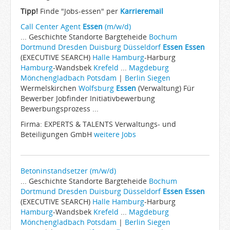
Arbeitgeber
Tipp!
Finde "Jobs-essen" per
Karrieremail
Firmen von A-Z
Call Center Agent
Essen
(m/w/d)
... Geschichte Standorte Bargteheide
Bochum
Karrieremail
Dortmund
Dresden
Duisburg
Düsseldorf
Essen
Essen
(EXECUTIVE SEARCH)
JobWiki
Halle
Hamburg
-Harburg
Hamburg
-Wandsbek
Krefeld
...
Magdeburg
Berufe
Mönchengladbach
Potsdam
|
Berlin
Siegen
Wermelskirchen
Wolfsburg
Essen
(Verwaltung) Für
Städte
Bewerber Jobfinder Initiativbewerbung
Karriere
Bewerbungsprozess ...
Impressum
Firma: EXPERTS & TALENTS Verwaltungs- und
Beteiligungen GmbH
weitere Jobs
Betoninstandsetzer (m/w/d)
... Geschichte Standorte Bargteheide
Bochum
Dortmund
Dresden
Duisburg
Düsseldorf
Essen
Essen
(EXECUTIVE SEARCH)
Halle
Hamburg
-Harburg
Hamburg
-Wandsbek
Krefeld
...
Magdeburg
Mönchengladbach
Potsdam
|
Berlin
Siegen