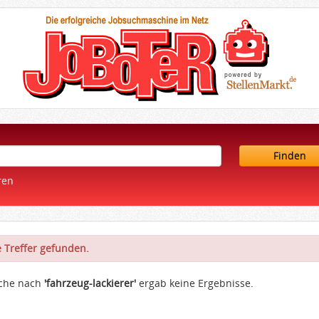
Finden
ren
 Treffer gefunden.
uche nach
'fahrzeug-lackierer'
ergab keine Ergebnisse.