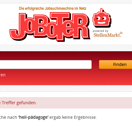
Finden
ren
 Treffer gefunden.
uche nach
'heil-pädagoge'
ergab keine Ergebnisse.