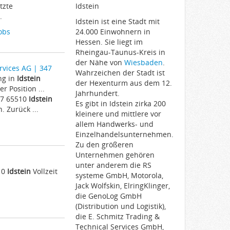
tzte
Idstein
.
Idstein ist eine Stadt mit
obs
24.000 Einwohnern in
Hessen. Sie liegt im
Rheingau-Taunus-Kreis in
der Nähe von
Wiesbaden
.
vices AG | 347
Wahrzeichen der Stadt ist
ng in
Idstein
der Hexenturm aus dem 12.
 Position ...
Jahrhundert.
 7 65510
Idstein
Es gibt in Idstein zirka 200
 Zurück ...
kleinere und mittlere vor
allem Handwerks- und
Einzelhandelsunternehmen.
Zu den größeren
Unternehmen gehören
unter anderem die RS
510
Idstein
Vollzeit
systeme GmbH, Motorola,
Jack Wolfskin, ElringKlinger,
die GenoLog GmbH
(Distribution und Logistik),
die E. Schmitz Trading &
Technical Services GmbH,