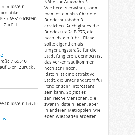
Nähe zur Autobahn 3.
amm in
Idstein
Wie bereits erwähnt, kann
rmatiker ...
man Idstein also über die
aße 7 65510
Idstein
Bundesautobahn 3
 Zurück ...
erreichen. Auch gibt es die
Bundesstraße B 275, die
nach Idstein führt. Diese
sollte eigentlich als
Umgehungsstraße für die
52
Stadt fungieren, dennoch ist
traße 7 65510
das Verkehrsaufkommen
f Dich. Zurück ...
noch sehr hoch.
Idstein ist eine attraktive
Stadt, die unter anderem für
Pendler sehr interessant
sein kann. So gibt es
zahlreiche Menschen, die
 65510
Idstein
Letzte
zwar in Idstein leben, aber
in anderen Metropolen, wie
eben Wiesbaden arbeiten.
obs