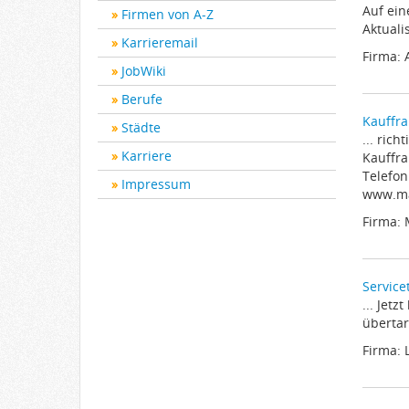
Auf ein
Firmen von A-Z
Aktuali
Karrieremail
Firma:
JobWiki
Berufe
Kauffra
Städte
... ric
Karriere
Kauffra
Telefo
Impressum
www.mae
Firma: 
Service
... Jet
übertar
Firma: