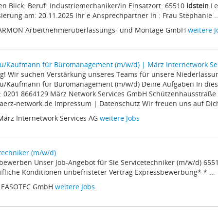
en Blick: Beruf: Industriemechaniker/in Einsatzort: 65510
Idstein
Le
sierung am: 20.11.2025 Ihr e Ansprechpartner in : Frau Stephanie ..
 ARMON Arbeitnehmerüberlassungs- und Montage GmbH
weitere J
u/Kaufmann für Büromanagement (m/w/d) | März Internetwork Ser
htig! Wir suchen Verstärkung unseres Teams für unsere Niederlassu
u/Kaufmann für Büromanagement (m/w/d) Deine Aufgaben In dieser
n: 0201 8664129 März Network Services GmbH Schützenhausstraße
rz-network.de Impressum | Datenschutz Wir freuen uns auf Dich.
März Internetwork Services AG
weitere Jobs
techniker (m/w/d)
zt bewerben Unser Job-Angebot für Sie Servicetechniker (m/w/d) 65
ifliche Konditionen unbefristeter Vertrag Expressbewerbung* * ...
 LEASOTEC GmbH
weitere Jobs