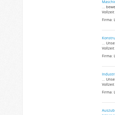
Maschi
... bew
Vollzei
Firma:
Konstru
... Uns
Vollzei
Firma:
Industr
... Uns
Vollzei
Firma:
Auszubi