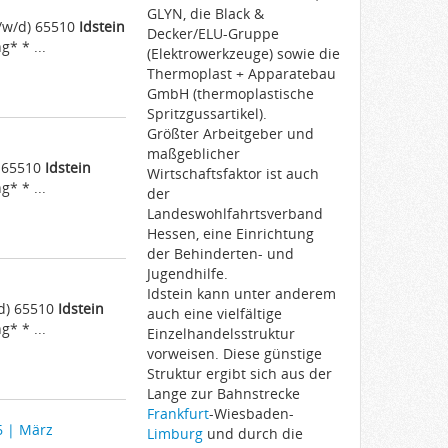
GLYN, die Black &
/w/d) 65510
Idstein
Decker/ELU-Gruppe
* * ...
(Elektrowerkzeuge) sowie die
Thermoplast + Apparatebau
GmbH (thermoplastische
Spritzgussartikel).
Größter Arbeitgeber und
maßgeblicher
e 65510
Idstein
Wirtschaftsfaktor ist auch
* * ...
der
Landeswohlfahrtsverband
Hessen, eine Einrichtung
der Behinderten- und
Jugendhilfe.
Idstein kann unter anderem
/d) 65510
Idstein
auch eine vielfältige
* * ...
Einzelhandelsstruktur
vorweisen. Diese günstige
Struktur ergibt sich aus der
Lange zur Bahnstrecke
Frankfurt
-Wiesbaden-
6 | März
Limburg
und durch die