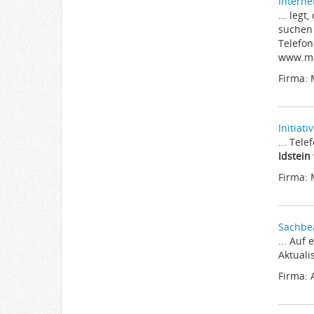
Interne
... leg
suchen 
Telefo
www.mae
Firma: 
Initiat
... Tel
Idstein
Firma: 
Sachbea
... Auf
Aktuali
Firma: