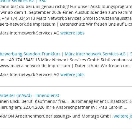
twork Services AG | 330
t, dann bist du bei uns genau richtig! Für unser Ausbildungsprogr
wir ab dem 1. September 2026 einen Auszubildenden zum Fachinfo
n: +49 174 3345113 März Network Services GmbH Schützenhausstr
rz-network.de Impressum | Datenschutz Wir freuen uns auf Dich.
März Internetwork Services AG
weitere Jobs
ivbewerbung Standort Frankfurt | März Internetwork Services AG | 
efon: +49 174 3345113 März Network Services GmbH Schützenhauss
www.maerz-network.de Impressum | Datenschutz Wir freuen uns au
März Internetwork Services AG
weitere Jobs
rbeiter (m/w/d) - Innendienst
 einen Blick: Beruf: Kaufmann/-frau - Büromanagement Einsatzort:
sierung am: 22.04.2026 Ihr e Ansprechpartner in : Frau Carolin ...
 ARMON Arbeitnehmerüberlassungs- und Montage GmbH
weitere J