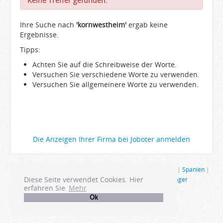
Keine Treffer gefunden.
Arbeitgeber
Ihre Suche nach
Firmen von A-Z
'kornwestheim'
ergab keine
Ergebnisse.
Karrieremail
Tipps:
JobWiki
Achten Sie auf die Schreibweise der Worte.
Berufe
Versuchen Sie verschiedene Worte zu verwenden.
Versuchen Sie allgemeinere Worte zu verwenden.
Städte
Karriere
Impressum
Die Anzeigen Ihrer Firma bei Joboter anmelden
Ausland
|
Restaurant
|
USA
|
Tourismus
|
Gastro
|
Berlin
|
Spanien
|
Diese Seite verwendet Cookies. Hier
Schweiz
|
Produktmanagement
|
Hamburg
|
Manager
erfahren Sie
Mehr
Ok