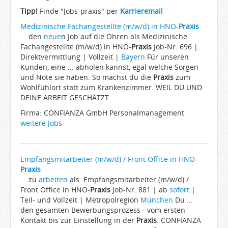
Arbeitgeber
Tipp!
Finde "Jobs-praxis" per
Karrieremail
Firmen von A-Z
Medizinische Fachangestellte (m/w/d) in HNO-
Praxis
... den
neue
n Job auf die Ohren als Medizinische
Karrieremail
Fachangestellte (m/w/d) in HNO-
Praxis
Job-Nr. 696 |
Direktvermittlung | Vollzeit |
JobWiki
Bayern
Für unseren
Kunden, eine ... abholen kannst, egal welche Sorgen
Berufe
und Nöte sie haben. So machst du die
Praxis
zum
Wohlfühlort statt zum Krankenzimmer. WEIL DU UND
Städte
DEINE ARBEIT GESCHÄTZT ...
Karriere
Firma: CONFIANZA GmbH Personalmanagement
Impressum
weitere Jobs
Empfangsmitarbeiter (m/w/d) / Front Office in HNO-
Praxis
... zu
arbeiten
als: Empfangsmitarbeiter (m/w/d) /
Front Office in HNO-
Praxis
Job-Nr. 881 | ab
sofort
|
Teil- und Vollzeit | Metropolregion
München
Du ...
den gesamten Bewerbungsprozess - vom ersten
Kontakt bis zur Einstellung in der
Praxis
. CONFIANZA