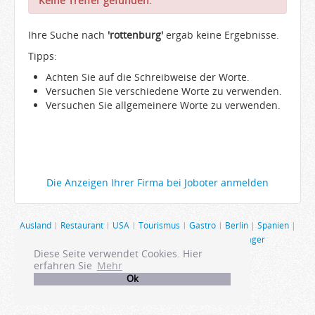
Keine Treffer gefunden.
Arbeitgeber
Ihre Suche nach
Firmen von A-Z
'rottenburg'
ergab keine Ergebnisse.
Tipps:
Karrieremail
Achten Sie auf die Schreibweise der Worte.
JobWiki
Versuchen Sie verschiedene Worte zu verwenden.
Berufe
Versuchen Sie allgemeinere Worte zu verwenden.
Städte
Karriere
Impressum
Die Anzeigen Ihrer Firma bei Joboter anmelden
Ausland
|
Restaurant
|
USA
|
Tourismus
|
Gastro
|
Berlin
|
Spanien
|
Schweiz
|
Produktmanagement
|
Hamburg
|
Manager
Diese Seite verwendet Cookies. Hier
erfahren Sie
Mehr
Ok