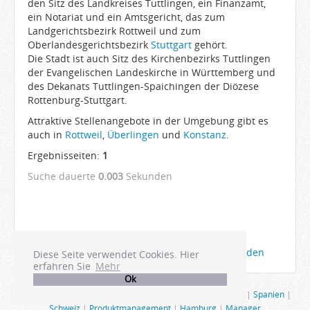
den Sitz des Landkreises Tuttlingen, ein Finanzamt,
ein Notariat und ein Amtsgericht, das zum
Landgerichtsbezirk Rottweil und zum
Oberlandesgerichtsbezirk
Stuttgart
gehört.
Die Stadt ist auch Sitz des Kirchenbezirks Tuttlingen
der Evangelischen Landeskirche in Württemberg und
des Dekanats Tuttlingen-Spaichingen der Diözese
Rottenburg-Stuttgart.
Attraktive Stellenangebote in der Umgebung gibt es
auch in
Rottweil
,
Überlingen
und
Konstanz
.
Ergebnisseiten:
1
Suche dauerte
0.003
Sekunden
Die Anzeigen Ihrer Firma bei Joboter anmelden
Diese Seite verwendet Cookies. Hier
erfahren Sie
Mehr
Ok
Ausland
|
Restaurant
|
USA
|
Tourismus
|
Gastro
|
Berlin
|
Spanien
|
Schweiz
|
Produktmanagement
|
Hamburg
|
Manager