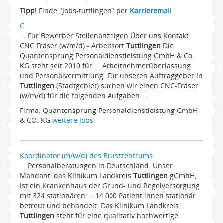
Arbeitgeber
Tipp!
Finde "Jobs-tuttlingen" per
Karrieremail
Firmen von A-Z
C
... Für Bewerber Stellenanzeigen Über uns Kontakt
Karrieremail
CNC Fräser (w/m/d) - Arbeitsort
Tuttlingen
Die
Quantensprung Personaldienstleistung GmbH & Co.
JobWiki
KG steht seit 2010 für ... Arbeitnehmerüberlassung
Berufe
und Personalvermittlung. Für unseren Auftraggeber in
Tuttlingen
(Stadtgebiet) suchen wir einen CNC-Fräser
Städte
(w/m/d) für die folgenden Aufgaben: ...
Karriere
Firma: Quantensprung Personaldienstleistung GmbH
Impressum
& CO. KG
weitere Jobs
Koordinator (m/w/d) des Brustzentrums
... Personalberatungen in Deutschland. Unser
Mandant, das Klinikum Landkreis
Tuttlingen
gGmbH,
ist ein Krankenhaus der Grund- und Regelversorgung
mit 324 stationären ... 14.000 Patient:innen stationär
betreut und behandelt. Das Klinikum Landkreis
Tuttlingen
steht für eine qualitativ hochwertige