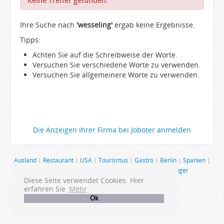
Keine Treffer gefunden.
Arbeitgeber
Ihre Suche nach
Firmen von A-Z
'wesseling'
ergab keine Ergebnisse.
Tipps:
Karrieremail
Achten Sie auf die Schreibweise der Worte.
JobWiki
Versuchen Sie verschiedene Worte zu verwenden.
Berufe
Versuchen Sie allgemeinere Worte zu verwenden.
Städte
Karriere
Impressum
Die Anzeigen Ihrer Firma bei Joboter anmelden
Ausland
|
Restaurant
|
USA
|
Tourismus
|
Gastro
|
Berlin
|
Spanien
|
Schweiz
|
Produktmanagement
|
Hamburg
|
Manager
Diese Seite verwendet Cookies. Hier
erfahren Sie
Mehr
Ok