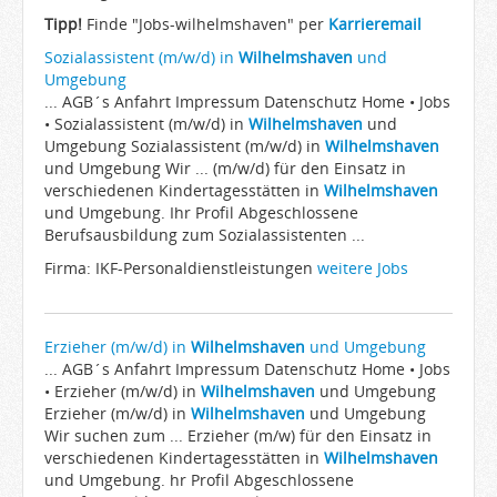
Arbeitgeber
Tipp!
Finde "Jobs-wilhelmshaven" per
Karrieremail
Firmen von A-Z
Sozialassistent (m/w/d) in
Wilhelmshaven
und
Umgebung
Karrieremail
... AGB´s Anfahrt Impressum Datenschutz Home • Jobs
• Sozialassistent (m/w/d) in
JobWiki
Wilhelmshaven
und
Umgebung Sozialassistent (m/w/d) in
Wilhelmshaven
Berufe
und Umgebung Wir ... (m/w/d) für den Einsatz in
verschiedenen Kindertagesstätten in
Wilhelmshaven
Städte
und Umgebung. Ihr Profil Abgeschlossene
Karriere
Berufsausbildung zum Sozialassistenten ...
Impressum
Firma: IKF-Personaldienstleistungen
weitere Jobs
Erzieher (m/w/d) in
Wilhelmshaven
und Umgebung
... AGB´s Anfahrt Impressum Datenschutz Home • Jobs
• Erzieher (m/w/d) in
Wilhelmshaven
und Umgebung
Erzieher (m/w/d) in
Wilhelmshaven
und Umgebung
Wir suchen zum ... Erzieher (m/w) für den Einsatz in
verschiedenen Kindertagesstätten in
Wilhelmshaven
und Umgebung. hr Profil Abgeschlossene