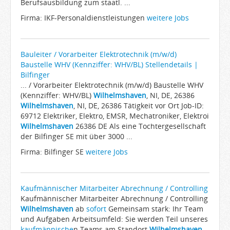
Berufsausbildung zum staatl. ...
Firma: IKF-Personaldienstleistungen
weitere Jobs
Bauleiter / Vorarbeiter Elektrotechnik (m/w/d)
Baustelle WHV (Kennziffer: WHV/BL) Stellendetails |
Bilfinger
... / Vorarbeiter Elektrotechnik (m/w/d) Baustelle WHV
(Kennziffer: WHV/BL)
Wilhelmshaven
, NI, DE, 26386
Wilhelmshaven
, NI, DE, 26386 Tätigkeit vor Ort Job-ID:
69712 Elektriker, Elektro, EMSR, Mechatroniker, Elektroi
Wilhelmshaven
26386 DE Als eine Tochtergesellschaft
der Bilfinger SE mit über 3000 ...
Firma: Bilfinger SE
weitere Jobs
Kaufmännischer Mitarbeiter Abrechnung / Controlling
Kaufmännischer Mitarbeiter Abrechnung / Controlling
Wilhelmshaven
ab
sofort
Gemeinsam stark: Ihr Team
und Aufgaben Arbeitsumfeld: Sie werden Teil unseres
kaufmännische
n Teams am Standort
Wilhelmshaven