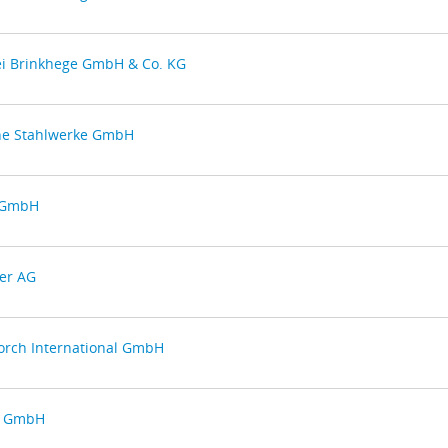
ei Brinkhege GmbH & Co. KG
he Stahlwerke GmbH
f GmbH
er AG
orch International GmbH
e GmbH