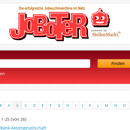
Finden
ren
-9
A
B
C
D
E
F
G
H
I
J
K
L
M
N
O
 1-25 [von 26]
Bank Aktiengesellschaft