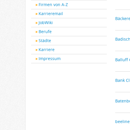
Firmen von A-Z
Karrieremail
Bäcker
JobWiki
Berufe
Badisc
Städte
Karriere
Impressum
Balluf
Bank Cl
Batenb
beelin