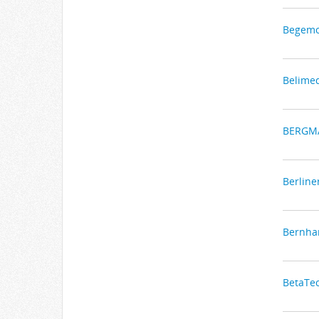
Begem
Belime
BERGMA
Berlin
Bernhar
BetaTe