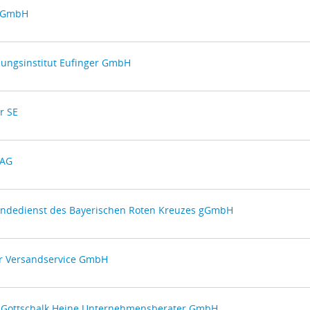
 GmbH
ungsinstitut Eufinger GmbH
er SE
 AG
endedienst des Bayerischen Roten Kreuzes gGmbH
r Versandservice GmbH
 Gottschalk Heine Unternehmensberater GmbH