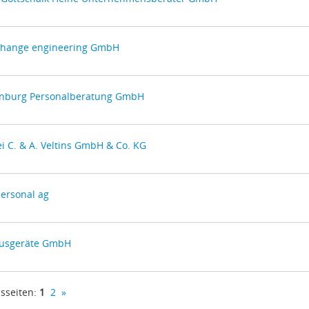
change engineering GmbH
nburg Personalberatung GmbH
i C. & A. Veltins GmbH & Co. KG
personal ag
usgeräte GmbH
sseiten:
1
2
»