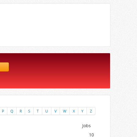
P
Q
R
S
T
U
V
W
X
Y
Z
Jobs
10