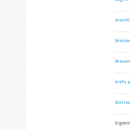
brainX
Brande
Brauere
brefis 
BSH Ha
Ergebni