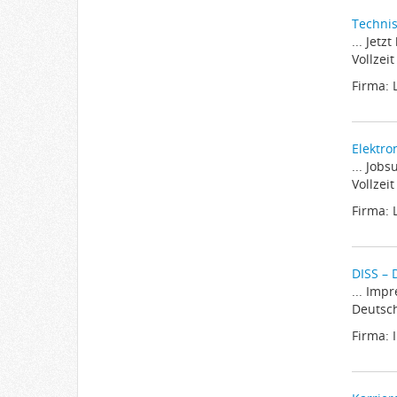
Technis
... Jet
Vollzei
Firma:
Elektro
... Job
Vollzei
Firma:
DISS – 
... Imp
Deutsch
Firma: 