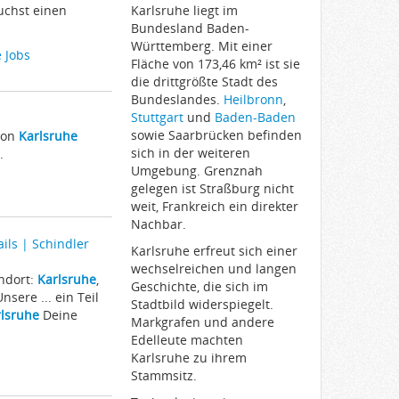
uchst einen
Karlsruhe liegt im
Bundesland Baden-
Württemberg. Mit einer
 Jobs
Fläche von 173,46 km² ist sie
die drittgrößte Stadt des
Bundeslandes.
Heilbronn
,
Stuttgart
und
Baden-Baden
sowie Saarbrücken befinden
gion
Karlsruhe
sich in der weiteren
.
Umgebung. Grenznah
gelegen ist Straßburg nicht
weit, Frankreich ein direkter
Nachbar.
ils | Schindler
Karlsruhe erfreut sich einer
wechselreichen und langen
andort:
Karlsruhe
,
Geschichte, die sich im
sere ... ein Teil
Stadtbild widerspiegelt.
lsruhe
Deine
Markgrafen und andere
Edelleute machten
Karlsruhe zu ihrem
Stammsitz.