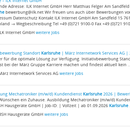
e – ILK Internet GmbH
gende Adresse: ILK Internet GmbH Herr Matthias Felger Am Sandfeld
uhe
bewerbung@ilk.net Wir freuen uns auch über Bewerbungen vo
ressum Datenschutz Kontakt ILK Internet GmbH Am Sandfeld 15 7
land → Wegbeschreibung Tel +49 (0)721 9100-0 Fax +49 (0)721 9100
ILK Internet GmbH
weitere Jobs
ivbewerbung Standort
Karlsruhe
| März Internetwork Services AG |
er für die optimale Lösung zur Verfügung. Initiativbewerbung Stan
t bei der März Gruppe Karriere machen und findest aktuell kein ..
März Internetwork Services AG
weitere Jobs
dung Mechatroniker (m/w/d) Kundendienst
Karlsruhe
2026 | Bewer
d Wünschen ein Zuhause. Ausbildung Mechatroniker (m/w/d) Kunde
H Hausgeräte GmbH | Job-ID: | Vollzeit | ab 01.09.2026
Karlsruhe
.
 BSH Hausgeräte GmbH
weitere Jobs