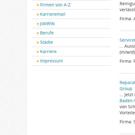
Reinigu
Firmen von A-Z
verlässl
Karrieremail
Firma:
JobWiki
Berufe
Service
Städte
... Aus
Karriere
(m/w/d)
Impressum
Firma: 
Reparat
Group
... Jet
Baden-
von Sch
Vorteil
Firma: