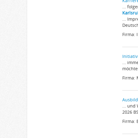
Karrier
... fol
Karlsr
... Imp
Deutsch
Firma: 
Initiat
... imm
möchtes
Firma: 
Ausbil
... un
2026 BS
Firma: