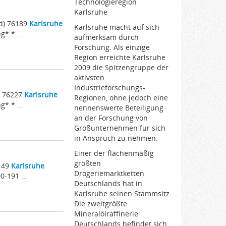
Technologieregion
Karlsruhe
/d) 76189
Karlsruhe
Karlsruhe macht auf sich
* * ...
aufmerksam durch
Forschung. Als einzige
Region erreichte Karlsruhe
2009 die Spitzengruppe der
aktivsten
Industrieforschungs-
) 76227
Karlsruhe
Regionen, ohne jedoch eine
* * ...
nennenswerte Beteiligung
an der Forschung von
Großunternehmen für sich
in Anspruch zu nehmen.
Einer der flächenmäßig
größten
6149
Karlsruhe
Drogeriemarktketten
-191 ...
Deutschlands hat in
Karlsruhe seinen Stammsitz.
Die zweitgrößte
Mineralölraffinerie
Deutschlands befindet sich