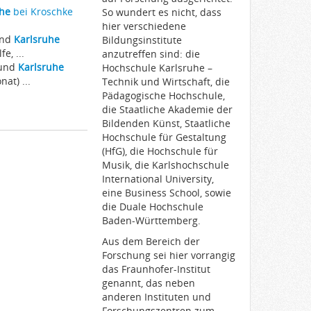
uhe
bei Kroschke
So wundert es nicht, dass
hier verschiedene
und
Karlsruhe
Bildungsinstitute
e, ...
anzutreffen sind: die
 und
Karlsruhe
Hochschule Karlsruhe –
at) ...
Technik und Wirtschaft, die
Pädagogische Hochschule,
die Staatliche Akademie der
Bildenden Künst, Staatliche
Hochschule für Gestaltung
(HfG), die Hochschule für
Musik, die Karlshochschule
International University,
eine Business School, sowie
die Duale Hochschule
Baden-Württemberg.
Aus dem Bereich der
Forschung sei hier vorrangig
das Fraunhofer-Institut
genannt, das neben
anderen Instituten und
Forschungszentren zum