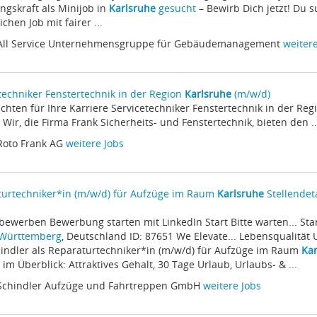
ngskraft als Minijob in
Karlsruhe
gesucht
– Bewirb Dich jetzt! Du s
ichen Job mit fairer ...
 All Service Unternehmensgruppe für Gebäudemanagement
weitere
techniker Fenstertechnik in der Region
Karlsruhe
(m/w/d)
sichten für Ihre Karriere Servicetechniker Fenstertechnik in der Re
 Wir, die Firma Frank Sicherheits- und Fenstertechnik, bieten den ..
Roto Frank AG
weitere Jobs
urtechniker*in (m/w/d) für Aufzüge im Raum
Karlsruhe
Stellendeta
zt bewerben Bewerbung starten mit LinkedIn Start Bitte warten... St
Württemberg
, Deutschland ID: 87651 We Elevate... Lebensqualität Un
indler als Reparaturtechniker*in (m/w/d) für Aufzüge im Raum
Kar
e im Überblick: Attraktives Gehalt, 30 Tage Urlaub, Urlaubs- & ...
 Schindler Aufzüge und Fahrtreppen GmbH
weitere Jobs