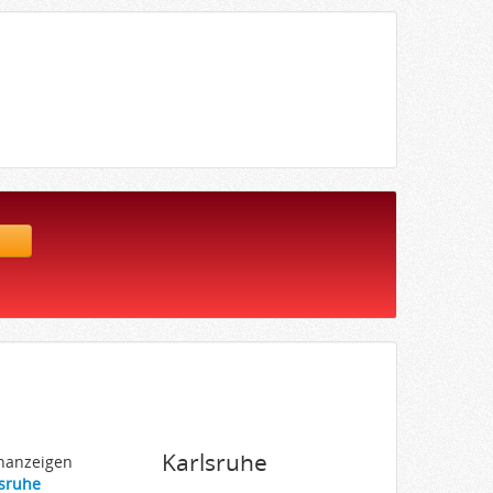
Karlsruhe
enanzeigen
lsruhe