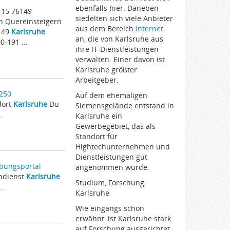
ebenfalls hier. Daneben
 15 76149
siedelten sich viele Anbieter
n Quereinsteigern
aus dem Bereich
Internet
6149
Karlsruhe
an, die von Karlsruhe aus
-191 ...
ihre IT-Dienstleistungen
verwalten. Einer davon ist
Karlsruhe größter
Arbeitgeber.
 250
Auf dem ehemaligen
dort
Karlsruhe
Du
Siemensgelände entstand in
.
Karlsruhe ein
Gewerbegebiet, das als
Standort für
Hightechunternehmen und
Dienstleistungen gut
bungsportal
angenommen wurde.
ndienst
Karlsruhe
Studium, Forschung,
..
Karlsruhe
Wie eingangs schon
erwähnt, ist Karlsruhe stark
auf Forschung ausgerichtet.