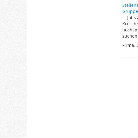
Stellen
Gruppe
... Job
Krosch
hochspe
suchen 
Firma: 