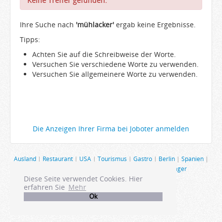
Keine Treffer gefunden.
Arbeitgeber
Ihre Suche nach
Firmen von A-Z
'mühlacker'
ergab keine Ergebnisse.
Tipps:
Karrieremail
Achten Sie auf die Schreibweise der Worte.
JobWiki
Versuchen Sie verschiedene Worte zu verwenden.
Berufe
Versuchen Sie allgemeinere Worte zu verwenden.
Städte
Karriere
Impressum
Die Anzeigen Ihrer Firma bei Joboter anmelden
Ausland
|
Restaurant
|
USA
|
Tourismus
|
Gastro
|
Berlin
|
Spanien
|
Schweiz
|
Produktmanagement
|
Hamburg
|
Manager
Diese Seite verwendet Cookies. Hier
erfahren Sie
Mehr
Ok