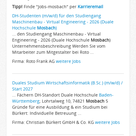
Arbeitgeber
Tipp!
Finde "Jobs-mosbach" per
Karrieremail
Firmen von A-Z
DH-Studenten (m/w/d) für den Studiengang
Maschinenbau - Virtual Engineering - 2026 (Duale
Karrieremail
Hochschule
Mosbach
)
... den Studiengang Maschinenbau - Virtual
JobWiki
Engineering - 2026 (Duale Hochschule
Mosbach
)
Berufe
Unternehmensbeschreibung Werden Sie vom
Mitarbeiter zum Mitgestalter bei Roto ...
Städte
Firma: Roto Frank AG
weitere Jobs
Karriere
Impressum
Duales Studium Wirtschaftsinformatik (B.Sc.) (m/w/d) /
Start 2027
... Fächern DH-Standort Duale Hochschule
Baden-
Württemberg
; Lohrtalweg 10, 74821
Mosbach
5
Gründe für eine Ausbildung & ein Studium bei
Bürkert: Individuelle Betreuung ...
Firma: Christian Bürkert GmbH & Co. KG
weitere Jobs